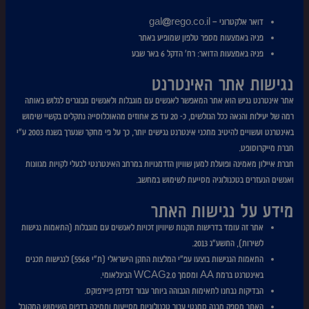
דואר אלקטרוני –
gal@rego.co.il
פניה באמצעות מספר טלפון שמופיע באתר
פניה באמצעות הדואר: רח' הדקל 6 באר שבע
נגישות אתר האינטרנט
אתר אינטרנט נגיש הוא אתר המאפשר לאנשים עם מוגבלות ולאנשים מבוגרים לגלוש באותה
רמה של יעילות והנאה ככל הגולשים, כ- 20 עד 25 אחוזים מהאוכלוסייה נתקלים בקשיי שימוש
באינטרנט ועשויים להיטיב מתכני אינטרנט נגישים יותר, כך על פי מחקר שנערך בשנת 2003 ע"י
חברת מייקרוסופט.
חברת איילון מאמינה ופועלת למען שוויון הזדמנויות במרחב האינטרנטי לבעלי לקויות מגוונות
ואנשים הנעזרים בטכנולוגיה מסייעת לשימוש במחשב.
מידע על נגישות האתר
אתר זה עומד בדרישות תקנות שיוויון זכויות לאנשים עם מוגבלות (התאמות נגישות
לשירות), התשע"ג 2013.
התאמות הנגישות בוצעו עפ"י המלצות התקן הישראלי (ת"י 5568) לנגישות תכנים
באינטרנט ברמת AA ומסמך WCAG2.0 הבינלאומי.
הבדיקות נבחנו לתאימות הגבוהה ביותר עבור דפדפן פיירפוקס.
האתר מספק מבנה סמנטי עבור טכנולוגיות מסייעות ותמיכה בדפוס השימוש המקובל