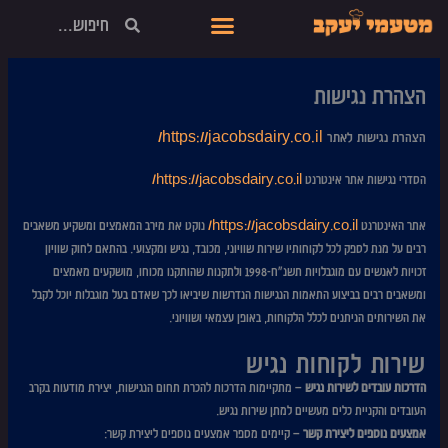
ילוג
חיפוש
תפריט
תוכן
הצהרת נגישות
הצהרת נגישות לאתר
https://jacobsdairy.co.il/
הסדרי נגישות אתר אינטרנט
https://jacobsdairy.co.il/
אתר האינטרנט
https://jacobsdairy.co.il/
נוקט את מירב המאמצים ומשקיע משאבים
רבים על מנת לספק לכל לקוחותיו שירות שוויוני, מכובד, נגיש ומקצועי. בהתאם לחוק שוויון
זכויות לאנשים עם מוגבלויות תשנ"ח-1998 ולתקנות שהותקנו מכוחו, מושקעים מאמצים
ומשאבים רבים בביצוע התאמות הנגישות הנדרשות שיביאו לכך שאדם בעל מוגבלות יוכל לקבל
את השירותים הניתנים לכלל הלקוחות, באופן עצמאי ושוויוני.
שירות לקוחות נגיש
הדרכות עובדים לשירות נגיש
– מתקיימות הדרכות להכרת תחום הנגישות, יצירת מודעות בקרב
העובדים והקניית כלים מעשיים למתן שירות נגיש.
אמצעים נוספים ליצירת קשר
– קיימים מספר אמצעים נוספים ליצירת קשר: