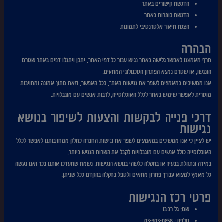
הדגשת קישורים באתר
הדגשת כותרות באתר
הצגת תיאור אלטרנטיבי לתמונות
הבהרה
חרף מאמצנו לאפשר גלישה באתר נגיש עבור כל דפי האתר, יתכן ויתגלו דפים באתר שטרם
הונגשו, או שטרם נמצא הפתרון הטכנולוגי המתאים.
אנו ממשיכים במאמצים לשפר את נגישות האתר, ככל האפשר, וזאת מתוך אמונה ומחויבות
מוסרית לאפשר שימוש באתר לכלל האוכלוסייה, לרבות אנשים עם מוגבלויות.
דרכי פנייה לבקשות והצעות לשיפור בנושא
נגישות
יש לציין כי אנו ממשיכים במאמצים לשפר את נגישות החברה כחלק ממחויבותנו לאפשר לכלל
האוכלוסייה כולל אנשים עם מוגבלויות לקבל את השרות הנגיש ביותר.
במידה ונתקלת בבעיה או בתקלה כלשהי בנושא הנגישות, נשמח שתעדכן אותנו בכך ואנו נעשה
כל מאמץ למצוא עבורך פתרון מתאים ולטפל בתקלה בהקדם ככל שניתן.
פרטי רכז הנגישות
שם: גל רביבו
טלפון : 03-303-0858