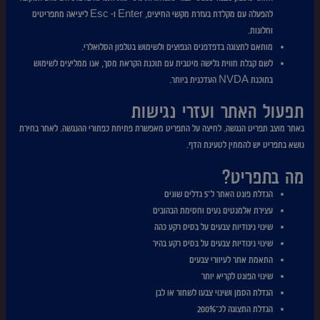
להפעלה עם מקלדת בעזרת מקשי החיצים, Enter ו- Esc ליציאה מתפריטים
וחלונות.
מותאם לתצוגה בדפדפנים הנפוצים ולשימוש בטלפון הסלואלרי.
לשם קבלת חווית גלישה מיטבית עם תוכנת הקראת מסך, אנו ממליצים לשימוש
בתוכנת NVDA העדכנית ביותר.
תפעול האתר ועזרי נגישות
באתר מוצב תפריט הנגשה. לחיצה על התפריט מאפשרת פתיחת כפתורי ההנגשה. לאחר בחירת
נושא בתפריט יש להמתין לטעינת הדף.
מה בתפריט?
הגדלת פונט האתר ל־5 גדלים שונים
עצירת אלמנטים נעים וחסימת הבהובים
שינוי ניגודיות צבעים על בסיס רקע כהה
שינוי ניגודיות צבעים על בסיס רקע בהיר
התאמת אתר לעיוורי צבעים
שינוי הפונט לקריא יותר
הגדלת הסמן ושינוי צבעו לשחור או לבן
הגדלת התצוגה לכ־200%