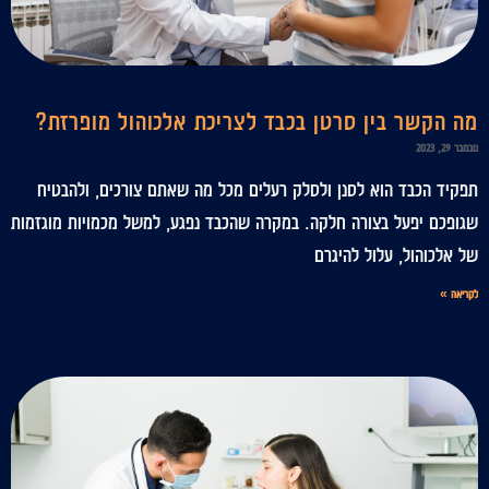
מה הקשר בין סרטן בכבד לצריכת אלכוהול מופרזת?
נובמבר 29, 2023
תפקיד הכבד הוא לסנן ולסלק רעלים מכל מה שאתם צורכים, ולהבטיח
שגופכם יפעל בצורה חלקה. במקרה שהכבד נפגע, למשל מכמויות מוגזמות
של אלכוהול, עלול להיגרם
לקריאה »