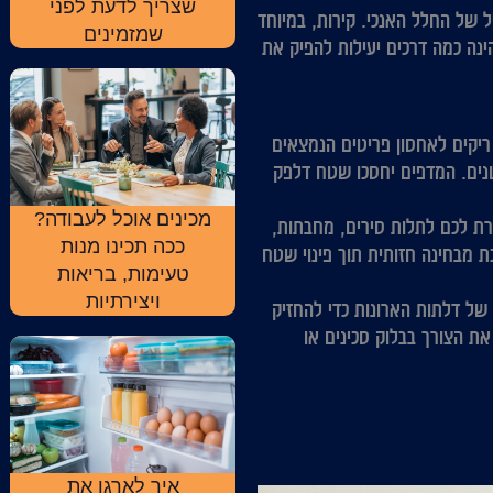
שצריך לדעת לפני
 של החלל האנכי. קירות, במיוחד
שמזמינים
ינה כמה דרכים יעילות להפיק את
ריקים לאחסון פריטים הנמצאים
טנים. המדפים יחסכו שטח דלפק
מכינים אוכל לעבודה?
ת לכם לתלות סירים, מחבתות,
ככה תכינו מנות
 מבחינה חזותית תוך פינוי שטח
טעימות, בריאות
ויצירתיות
של דלתות הארונות כדי להחזיק
את הצורך בבלוק סכינים או
איך לארגן את