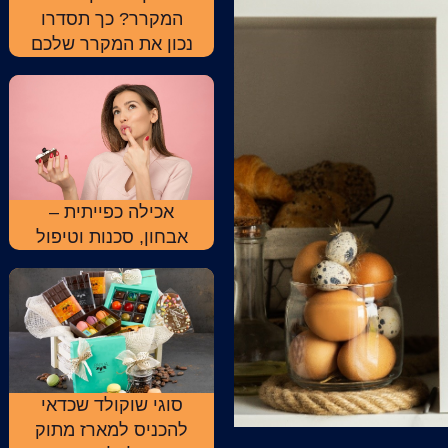
המקרר? כך תסדרו
נכון את המקרר שלכם
אכילה כפייתית –
אבחון, סכנות וטיפול
סוגי שוקולד שכדאי
להכניס למארז מתוק