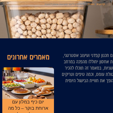
דף הבית
»
המגזין
»
כל הדרכים ליצור פתרונות אחסון למטבח
תכנון קפדני ועיצוב אסטרטגי,
מאמרים אחרונים
ות אחסון יחוללו מהפכה במרחב
ניות, במאמר זה תוכלו להכיר
לת עומס, וכמה טיפים וטריקים
פך את חוויית הבישול היומית
יום כיף במלון עם
ארוחת בוקר – כל מה