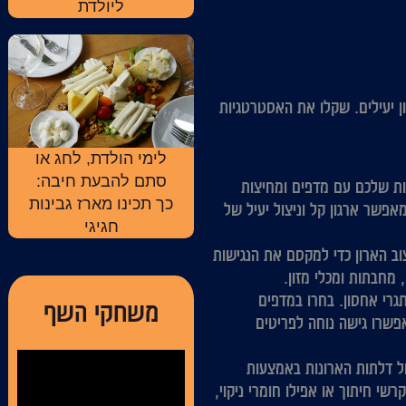
ליולדת
ון יעילים. שקלו את האסטרטגיות
לימי הולדת, לחג או
סתם להבעת חיבה:
ת שלכם עם מדפים ומחיצות
כך תכינו מארז גבינות
אפשר ארגון קל וניצול יעיל של
חגיגי
וב הארון כדי למקסם את הנגישות
 מחבתות ומכלי מזון.
גרי אחסון. בחרו במדפים
משחקי השף
אפשרו גישה נוחה לפריטים
 דלתות הארונות באמצעות
שי חיתוך או אפילו חומרי ניקוי,