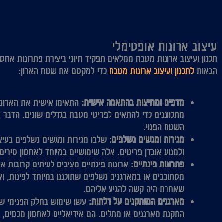
עיצוב ארונות אופטימלי
תכנון ועיצוב ארונות מטבח ממלאים תפקיד חיוני ביצירת פתרונות אחס
הבאות
לתכנון ועיצוב ארונות מטבח
כדי למקסם את שטח הארון:
מדפים ומחיצות בהתאמה אישית:
התאימו אישית את הארונו
מתכווננים כדי להתאים לפריטי מטבח בגדלים שונים. הדבר מ
השטח הפנוי.
מגירות ומגשים נשלפים:
שלבו מגירות ומגשים נשלפים בעיצ
ולמנוע אובדן פריטים. אלה שימושיים במיוחד לאחסון סירים,
פתרונות פינתיים:
ארונות פינתיים מציבים לעיתים קרובות את
מסתובבים או במארגנים נשלפים שתוכננו במיוחד לפינות, ו
שאחרת היה קשה להגיע אליהם.
מארגנים המותקנים על דלתות:
עשו שימוש בחלק הפנימי של
התקנת מארגנים או מתלים. הם אידיאליים לאחסון מכסים, קר