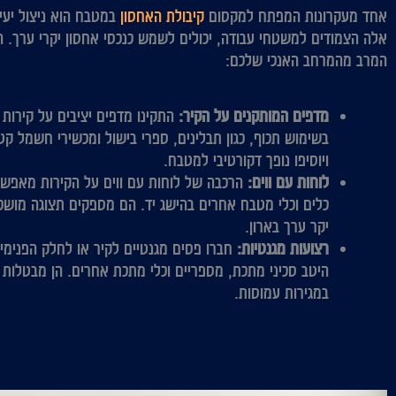
אחד מעקרונות המפתח למקסום
קיבולת האחסון
במטבח הוא ניצול יעיל
אלה הצמודים למשטחי עבודה, יכולים לשמש כנכסי אחסון יקרי ערך. ה
המרב מהמרחב האנכי שלכם:
מדפים המותקנים על הקיר:
התקינו מדפים יציבים על קירות 
בשימוש תכוף, כגון תבלינים, ספרי בישול ומכשירי חשמל ק
ויוסיפו נופך דקורטיבי למטבח.
לוחות עם ווים:
הרכבה של לוחות עם ווים על הקירות מאפשר
כלים וכלי מטבח אחרים בהישג יד. הם מספקים תצוגה מושכת
יקר ערך בארון.
רצועות מגנטיות:
חברו פסים מגנטיים לקיר או לחלק הפנימי 
היטב סכיני מתכת, מספריים וכלי מתכת אחרים. הן מבטלות 
במגירות עמוסות.