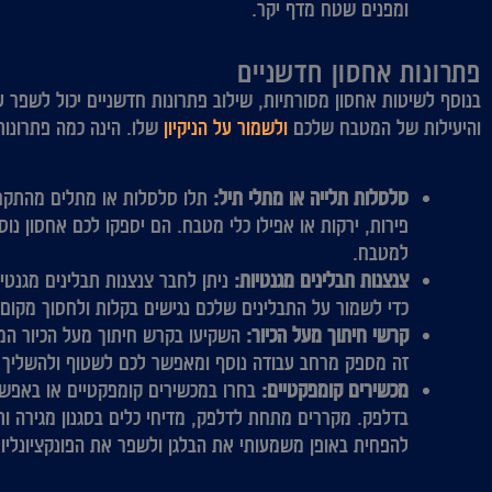
ומפנים שטח מדף יקר.
פתרונות אחסון חדשניים
בנוסף לשיטות אחסון מסורתיות, שילוב פתרונות חדשניים יכול לשפר עו
והיעילות של המטבח שלכם
ולשמור על הניקיון
שלו. הינה כמה פתרונות
סלסלות תלייה או מתלי תיל:
תלו סלסלות או מתלים מהתקר
פירות, ירקות או אפילו כלי מטבח. הם יספקו לכם אחסון נוסף
למטבח.
צנצנות תבלינים מגנטיות:
ניתן לחבר צנצנות תבלינים מגנטי
כדי לשמור על התבלינים שלכם נגישים בקלות ולחסוך מקום 
קרשי חיתוך מעל הכיור:
השקיעו בקרש חיתוך מעל הכיור המש
זה מספק מרחב עבודה נוסף ומאפשר לכם לשטוף ולהשליך שא
מכשירים קומפקטיים:
בחרו במכשירים קומפקטיים או באפשרו
בדלפק. מקררים מתחת לדלפק, מדיחי כלים בסגנון מגירה ותנ
להפחית באופן משמעותי את הבלגן ולשפר את הפונקציונלי