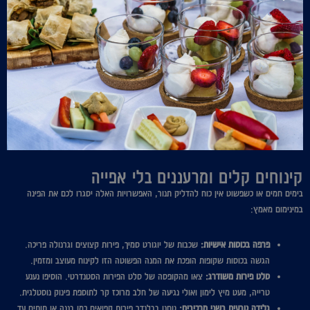
קינוחים קלים ומרעננים בלי אפייה
בימים חמים או כשפשוט אין כוח להדליק תנור, האפשרויות האלה יסגרו לכם את הפינה
במינימום מאמץ:
פרפה בכוסות אישיות:
שכבות של יוגורט סמיך, פירות קצוצים וגרנולה פריכה.
הגשה בכוסות שקופות הופכת את המנה הפשוטה הזו לקינוח מעוצב ומזמין.
סלט פירות משודרג:
צאו מהקופסה של סלט הפירות הסטנדרטי. הוסיפו נענע
טרייה, מעט מיץ לימון ואולי נגיעה של חלב מרוכז קר לתוספת פינוק נוסטלגית.
גלידה טבעית בשני מרכיבים:
טחנו בבלנדר פירות קפואים כמו בננה או תותים עד