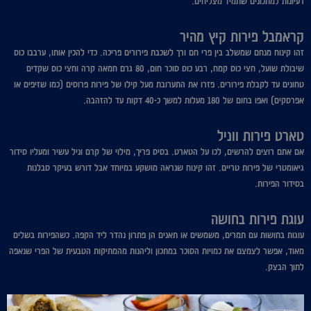
רעיונות למתכונים שתמיד מצליחים.
קראמבל פירות קיץ מהיר
זהו קינוח מנחם שמשלב בין פרי חם ורך לשכבת פירורים פריכה. כדי להכין אותו, ערבבו כוס
שיבולת שועל, חצי כוס קמח, רבע כוס סוכר חום, 80 גרם חמאה קרה וחצי כוס שקדים
טחונים עד לקבלת פירורים. פזרו את התערובת מעל קילו של פירות פרוסים (כמו שזיפים או
אפרסקים) ואפו בחום של 180 מעלות למשך כ-40 דקות עד להזהבה.
טארט פירות ווניל
אם אתם רוצים להרשים, לכו על הטארט. בסיס פריך, מילוי של קרם וניל עשיר ומעליו סידור
גיאומטרי של פירות טריים. זהו קינוח שנראה מושקע במיוחד אבל דורש בעיקר סבלנות
בסידור הפירות.
עוגת פירות בחושה
עוגות בחושות עם תמרים, משמשים או תאנים הן פתרון נהדר ליד הקפה. כשהפירות בשלים
מאוד, אפשר לצמצם את כמויות הסוכר במתכון וליהנות מהמתיקות הטבעית של הפרי שנאפה
לתוך הבצק.