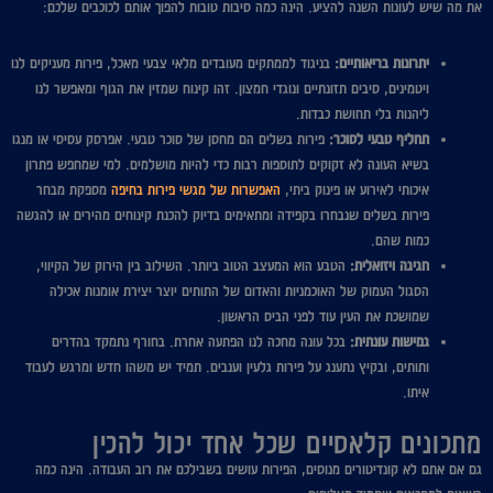
את מה שיש לעונות השנה להציע. הינה כמה סיבות טובות להפוך אותם לכוכבים שלכם:
יתרונות בריאותיים:
בניגוד לממתקים מעובדים מלאי צבעי מאכל, פירות מעניקים לנו
ויטמינים, סיבים תזונתיים ונוגדי חמצון. זהו קינוח שמזין את הגוף ומאפשר לנו
ליהנות בלי תחושת כבדות.
תחליף טבעי לסוכר:
פירות בשלים הם מחסן של סוכר טבעי. אפרסק עסיסי או מנגו
בשיא העונה לא זקוקים לתוספות רבות כדי להיות מושלמים. למי שמחפש פתרון
איכותי לאירוע או פינוק ביתי,
האפשרות של מגשי פירות בחיפה
מספקת מבחר
פירות בשלים שנבחרו בקפידה ומתאימים בדיוק להכנת קינוחים מהירים או להגשה
כמות שהם.
חגיגה ויזואלית:
הטבע הוא המעצב הטוב ביותר. השילוב בין הירוק של הקיווי,
הסגול העמוק של האוכמניות והאדום של התותים יוצר יצירת אומנות אכילה
שמושכת את העין עוד לפני הביס הראשון.
גמישות עונתית:
בכל עונה מחכה לנו הפתעה אחרת. בחורף נתמקד בהדרים
ותותים, ובקיץ נתענג על פירות גלעין וענבים. תמיד יש משהו חדש ומרגש לעבוד
איתו.
מתכונים קלאסיים שכל אחד יכול להכין
גם אם אתם לא קונדיטורים מנוסים, הפירות עושים בשבילכם את רוב העבודה. הינה כמה