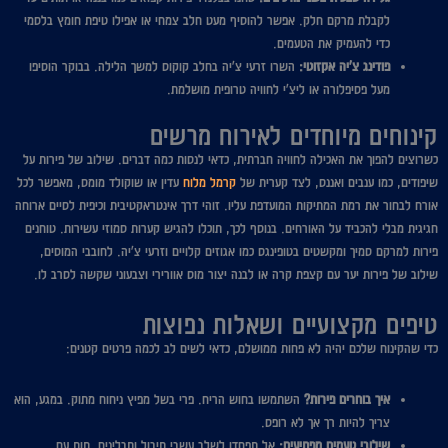
לקבלת מרקם חלק. אפשר להוסיף מעט חלב צמחי או אפילו טיפת חומץ בלסמי
כדי להעמיק את הטעמים.
פודינג צ'יה אקזוטי:
השרו זרעי צ'יה בחלב קוקוס למשך הלילה. בבוקר הוסיפו
מעל פסיפלורה או ליצ'י לחוויה טרופית מושלמת.
קינוחים מיוחדים לאירוח מרשים
כשרוצים להפוך את האכילה לחוויה חברתית, כדאי לנסות כמה דברים. שילוב של פירות על
שיפודים, כמו ענבים ואננס, לצד קערית של
קרמל מלוח
עדין או שוקולד מומס, מאפשר לכל
אורח לבחור את רמת המתיקות המועדפת עליו. זוהי דרך אינטראקטיבית וכיפית לסיים ארוחה
חגיגית מבלי להכביד על האורחים. בנוסף לכך, תוכלו להגיש קערות סמוזי עשירות. טוחנים
פירות למרקם סמיך ומקשטים בטופינגס כמו אגוזים קלויים וזרעי צ'יה. לחובבי המוסים,
שילוב של פירות יער עם קצפת קרה או לבנה יצור מוס אוורירי וצבעוני שקשה לסרב לו.
טיפים מקצועיים ושאלות נפוצות
כדי שהקינוח שלכם יהיה לא פחות ממושלם, כדאי לשים לב לכמה פרטים קטנים:
איך בוחרים פירות?
השתמשו בחוש הריח. פרי בשל מפיץ ניחוח מתוק. במגע, הוא
צריך להיות רך אך לא רופס.
שילובי טעמים מפתיעים:
אל תפחדו לשלב עשבי תיבול ותבלינים. תות עם