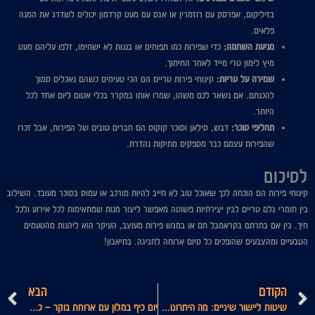
בזיליקום, אפרסק עם רוזמרין או אגס עם מעט קרדמון יכולים לשדרג את המנה
פלאים.
מניעת השחמה:
כדי שפירות כמו תפוחים או בננות לא ישחימו, זלפו עליהם מעט
מיץ לימון טרי מייד לאחר החיתוך.
שמירה על טריות:
קינוחי פירות טריים הם הכי טעימים כשהם נאכלים סמוך
להכנתם. אם נשאר לכם משהו, שמרו אותו במקרר בכלי אטום ליום אחד לכל
היותר.
תחליפי סוכר:
דבש, סילאן וסוכר קוקוס הם חברים טובים של הפירות, אבל זכרו
שהפירות עצמם כבר מספקים מתיקות נהדרת.
לסיכום
קינוחי פירות הם הוכחה לכך שאוכל טוב לא חייב להיות מורכב או עמוס בסוכר מעובד. השילוב
בין חומרי גלם טריים לבין יצירתיות פשוטה מאפשר ליצור מנות שמתאימות לכל אירוע ולכל
חיך. בין אם בחרתם בקראמבל חם או במגש פירות מעוצב, העיקר הוא ליהנות מהטעמים
הטבעיים ומהצבעים שהופכים כל סיום ארוחה לחגיגה. בתיאבון!
קודם
ה
הקודם
הבא
שיטות ליישור שיניים: מה היתרונות והחסרונות של כל שיטה?
יום כיף במלון עם ארוחת בוקר – כל מה שצריך לדעת לפני שמזמינים