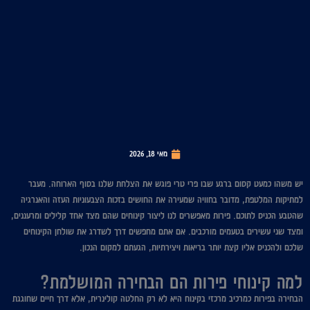
מאי 18, 2026
יש משהו כמעט קסום ברגע שבו פרי טרי פוגש את הצלחת שלנו בסוף הארוחה. מעבר
למתיקות המלטפת, מדובר בחוויה שמעירה את החושים בזכות הצבעוניות העזה והאנרגיה
שהטבע הכניס לתוכם. פירות מאפשרים לנו ליצור קינוחים שהם מצד אחד קלילים ומרעננים,
ומצד שני עשירים בטעמים מורכבים. אם אתם מחפשים דרך לשדרג את שולחן הקינוחים
שלכם ולהכניס אליו קצת יותר בריאות ויצירתיות, הגעתם למקום הנכון.
למה קינוחי פירות הם הבחירה המושלמת?
הבחירה בפירות כמרכיב מרכזי בקינוח היא לא רק החלטה קולינרית, אלא דרך חיים שחוגגת