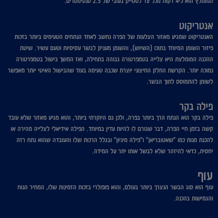
המומלץ הוא כ-4 דקות מכל צד לסטייק בעובי של 2.5 סנטימטרים.
אנטריקוט
האנטריקוט שמגיע מאזור הצלעות של הפרה נחשב לאחד הנתחים הטעימים ביותר בזכות
פיזור השומן המיוחד בתוכו (השיוש), והשומן מעניק לבשר עסיסיות וטעם עשיר. שיטת
ההכנה המומלצת היא צלייה בטמפרטורה גבוהה בתחילה, ואז המשך בישול בטמפרטורה
נמוכה יותר. הקרשת החלק החיצוני יוצרת שכבה טעימה בעוד שהבישול האיטי יותר מאפשר
לשומן להתמוסס לתוך הבשר.
פילה בקר
פילה בקר הוא הנתח הרך ביותר בפרה, ולכן גם היוקרתי ביותר, והוא מגיע מאזור שלא עובד
קשה בזמן חיי הפרה, דבר שגורם לו להיות עדין במיוחד. הפילה אידיאלי לצלייה מהירה או
להכנת מנות כמו "שאטובריאן" ו"פילה מיניון" ובגלל הרכות שלו והעובדה שהוא נתח רזה
יחסית, כדאי להיזהר שלא לבשל אותו יתר על המידה.
עוף
עוף הוא סוג הבשר הנצרך ביותר בעולם, והוא פופולרי בזכות הזמינות שלו, המחיר הנוח
והגמישות בהכנה.