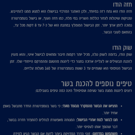
חזה הודו
חזה הודו הוא נתח רזה במיוחד, ולכן האתגר המרכזי בבישולו הוא למנוע ממנו להתייבש.
טכניקות שיכולות לעזור כוללות השריה במי מלח, כמו חזה העוף, או בישול בטמפרטורה
נמוכה לזמן ארוך יותר. זמן הבישול המומלץ במחבת הוא של כ-7 עד 8 דקות מכל צד,
בהתאם לעובי הבשר.
שוק הודו
שוק הודו, בדומה לשוק טלה, מכיל יותר רקמות חיבור ומתאים לבישול איטי, והוא מצוין
להכנת תבשילים או לצלייה ארוכה בתנור כדי ליהנות מהטעם ומהמרקם הייחודי שלו. זמן
הבישול הטיפוסי הוא שעתיים עד 3 שעות בטמפרטורה של 160 מעלות צלזיוס.
טיפים נוספים להכנת בשר
רוצים ליהנות ממנת בשר טעימה ועסיסית? הינה כמה טיפים בשבילכם:
הוציאו את הבשר מהמקרר מבעוד מועד:
כי בשר בטמפרטורת החדר מתבשל באופן
אחיד יותר.
תנו לבשר לנוח אחרי הבישול:
המנוחה מאפשרת לנוזלים להתפזר חזרה בבשר,
דבר שהופך אותו לעסיסי יותר.
השתמשו במדחום:
זוהי הדרך המדויקת ביותר לדעת אם הבשר הגיע למידת