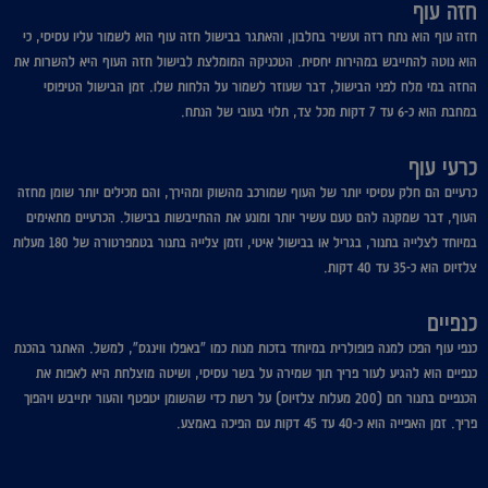
חזה עוף
חזה עוף הוא נתח רזה ועשיר בחלבון, והאתגר בבישול חזה עוף הוא לשמור עליו עסיסי, כי
הוא נוטה להתייבש במהירות יחסית. הטכניקה המומלצת לבישול חזה העוף היא להשרות את
החזה במי מלח לפני הבישול, דבר שעוזר לשמור על הלחות שלו. זמן הבישול הטיפוסי
במחבת הוא כ-6 עד 7 דקות מכל צד, תלוי בעובי של הנתח.
כרעי עוף
כרעיים הם חלק עסיסי יותר של העוף שמורכב מהשוק ומהירך, והם מכילים יותר שומן מחזה
העוף, דבר שמקנה להם טעם עשיר יותר ומונע את ההתייבשות בבישול. הכרעיים מתאימים
במיוחד לצלייה בתנור, בגריל או בבישול איטי, וזמן צלייה בתנור בטמפרטורה של 180 מעלות
צלזיוס הוא כ-35 עד 40 דקות.
כנפיים
כנפי עוף הפכו למנה פופולרית במיוחד בזכות מנות כמו "באפלו ווינגס", למשל. האתגר בהכנת
כנפיים הוא להגיע לעור פריך תוך שמירה על בשר עסיסי, ושיטה מוצלחת היא לאפות את
הכנפיים בתנור חם (200 מעלות צלזיוס) על רשת כדי שהשומן יטפטף והעור יתייבש ויהפוך
פריך. זמן האפייה הוא כ-40 עד 45 דקות עם הפיכה באמצע.