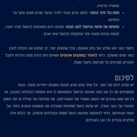
העשייה הרצויה.
חתכו נגד סיבי הבשר:
חיתוך בכיוון הנגדי לסיבי הבשר מפרק אותם ומקל על
הלעיסה.
התאימו את שיטת הבישול לסוג הנתח:
נתחים רכים מתאימים לבישול מהיר וישיר,
לעומת נתחים קשים יותר שזקוקים לבישול איטי וארוך.
בישול בשר הוא שילוב של מדע ואומנות, וככל שתתנסו יותר, כך תפתחו את היכולת להכין
בשר טעים ומושלם. כדאי
להיעזר במתכונים איכותיים
שאיתם ניתן להכין מנות נהדרות ולקבל
הסברים מפורטים על טכניקות בישול שונות.
לסיכום
יש סוגים רבים של בשר, וכל אחד מהם מציע תכונות וטעמים ייחודיים משלו. הבנת
המאפיינים של כל סוג בשר ושיטות הבישול המתאימות לו היא המפתח להצלחה במטבח, אז
בין אם אתם אוהבים את הטעם העשיר של האנטריקוט, את העדינות של הפילה או את הטעם
המיוחד של בשר הטלה, יש שיטת בישול מתאימה שתבליט את הטעמים הטובים ביותר של
הנתח שבחרתם. כדאי להתנסות בשיטות בישול שונות ובתבלינים מגוונים, וכך לגלות אילו
שילובים עובדים הכי טוב בשבילכם.