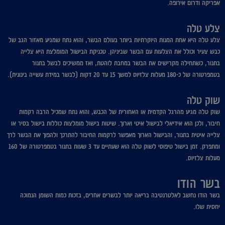
אפריקה ודרום אירופה.
צלע טלה
צלע טלה היא אחת המנות היוקרתיות ביותר בעולם הבשר, והוא נתח שמגיע מאזור הגב של
כבש צעיר וכולל את הצלעות עם הבשר שביניהן. טכניקת הבישול המומלצת היא צלייה
בתנור, כשתחילה מקרישים את הבשר במחבת לוהטת, ואז ממשיכים לבשל בתנור
בטמפרטורה של כ-180 מעלות צלזיוס למשך 15 עד 20 דקות (לבשר במידת עשייה בינונית).
שוק טלה
שוק טלה מגיע מהרגל הקדמית או האחורית של הכבש, והוא נתח שמכיל הרבה רקמות
חיבור, ולכן הוא אידיאלי לבישול איטי וארוך. שיטות בישול מומלצות כוללות בישול בסיר או
צלייה איטית בתנור, והבישול הארוך מאפשר לרקמות החיבור להתרכך ולהפוך את הבשר לרך
ומתפרק. זמן בישול טיפוסי לשוק טלה הוא שעתיים עד 3 שעות בתנור בטמפרטורה של 160
מעלות צלזיוס.
בשר הודו
בשר הודו נחשב לאלטרנטיבה בריאה יותר לבשרים אחרים, בזכות כמות השומן הנמוכה
יחסית שלו.