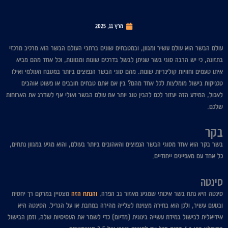
מרץ 11, 2025
עולם הבשר הוא עולם עשיר ומגוון, ובמטבחים שונים ברחבי העולם הבשר הוא מרכיב מרכזי
בתזונה, כי יש הרבה סוגי בשר שניתן לבשל בדרכים שונות ומגוונות, וכל אחד מהם מביא
איתו טעמים וחוויות קולינריות שונות. מהם סוגי הבשר הנפוצים ביותר במטבח העולמי ואילו
טכניקות בישול מומלצות לכל אחד מהם? בין אם אתם טבחים חובבים או פשוט אוהבים
לאכול, המידע הזה יעזור לכם להבין טוב יותר את עולם הבשר ואולי אף לשדרג את הארוחות
שלכם.
בקר
בשר בקר הוא אחד מסוגי הבשר הנפוצים והאהובים ביותר בעולם, והוא מגיע במגוון נתחים,
כל אחד עם מאפיינים ייחודיים.
סינטה
סינטה היא נתח בשר איכותי שמגיע מאזור גב הפרה,
והנתח הזה
מצטיין במרקם רך יחסית
ובטעם עשיר, ולכן הוא בחירה מצוינת לצלייה מהירה במחבת או על הגריל. הסינטה היא
אידיאלית לבישול במידת עשייה בינונית (מדיום) כדי לשמר את העסיסיות שלה, וזמן הבישול