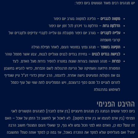
יש מנהגים רבים מאוד הנעשים ביום כיפור:
מקווה לגברים
– הליכה למקווה בערב יום כיפור
הדלקת נרות
– הדלקת נר זיכרון לכל זמן יום כיפור
עלייה לקברים
– בערב יום כיפור מקובלת גם עלייה לקברי צדיקים ולקברים של
קרובי משפחה
תקיעה בשופר
– מנהג נפוץ במוצאי הצום, לאחר תפילת נעילה
לבישת בגדים לבנים
– בחירת בגדים לבנים ונעליים לבנות, צבע אשר מסמל טוהר
כפרות
– מנהג הנעשה בצורות שונות במטרה להסיר גזרות מעל האדם. לצד
המסורת הידועה והעתיקה של הריגת תרנגולות לשם הכפרות, כדאי להביא בחשבון
גם את הקולות המציעים גישה אחרת. לדוגמה, הרב יצחק כדורי זצ"ל ציין שעדיף
לתרום לעניים כל סכום כסף כרצונכם, ויש הממליצים לתת שווי של עוף כסמל
לשימוש בתרנגולת
ההיבט הפנימי
ביום כיפור עושים הבחנה בין מנהגים חיצוניים (בין אדם לחברו) למנהגים הקשורים לאני
הפנימי (בין אדם לעצמו או בין אדם למקום). לא לאכול אך לחשוב כל הזמן על אוכל – האם
זה צום? כמו כן, האדם הוא לפני הכול נפש ולא גוף, כך שאולי הצום המנטלי חשוב הרבה
יותר? ואם מצליחים שלא למקד את ההכרה באוכל, אז במה כן למקד אותה כעת? התשובה