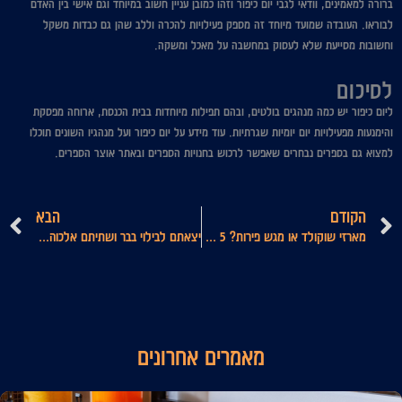
ברורה למאמינים, וודאי לגבי יום כיפור וזהו כמובן עניין חשוב במיוחד וגם אישי בין האדם
לבוראו. העובדה שמועד מיוחד זה מספק פעילויות להכרה וללב שהן גם כבדות משקל
וחשובות מסייעת שלא לעסוק במחשבה על מאכל ומשקה.
לסיכום
ליום כיפור יש כמה מנהגים בולטים, ובהם תפילות מיוחדות בבית הכנסת, ארוחה מפסקת
והימנעות מפעילויות יום יומיות שגרתיות. עוד מידע על יום כיפור ועל מנהגיו השונים תוכלו
למצוא גם בספרים נבחרים שאפשר לרכוש בחנויות הספרים ובאתר אוצר הספרים.
קודם
ה
הקודם
הבא
מארזי שוקולד או מגש פירות? 5 רעיונות למארזים מפנקים שתוכלו להכין בבית
יצאתם לבילוי בבר ושתיתם אלכוהול? אל תעלו על ההגה!
מאמרים אחרונים