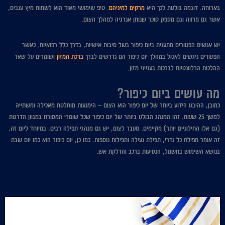
בארוחה. דוגמה בולטת לכך היא
מרקים למיניהם
. טיפ שימושי מאוד הוא לשתות מיץ ענבים,
אשר גם מרווה וגם מספק סוכר שנותן אנרגיה למהלך הצום.
יש אנשים הפטורים מתענית ביום כיפור בשל סיבות אישיות, בדרך כלל רפואיות. כאשר
הפטורים ניגשים לאכול במהלך יום כיפור הם נדרשים לברך
ברכת המזון
ושומרים על שאר
ההלכות הרלוונטיות לברכות בענייני מזון.
מה עושים ביום כיפור?
כמובן, ההיבט הידוע ביותר של יום כיפור הוא הצום – הימנעות מוחלטת מאכילה ומשתייה
למשך 25 שעות. זהו המנהג הבולט ביותר של יום כיפור שכל שומרי המסורת במגוון הדרגות
(גם אלו החילוניים יותר) מקיימים. מעבר לצום, יש גם מנהגי תפילה רבים, במיוחד ליום זה.
זה אומר תפילת כל נדרי, תפילת נעילה ותפילות נוספות. כמו כן, יום כיפור הוא כמו יום שבת
בנושא השימוש בחשמל, הנסיעות ברכב והדלקת אש.