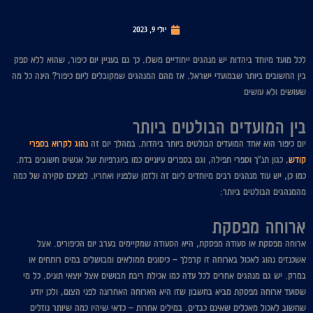
יולי 9, 2023
לכל מועד מיוחד ביהדות יש מנהגים ייחודיים משלו. כך גם בעניין יום כיפור, שהוא ללא ספק
בין החשובים ביותר שבמועדי ישראל. אז מהם המנהגים שמקובלים ליום כיפור? הינה כל מה
שעושים ולא עושים
בין המועדים הבולטים ביותר
יום כיפור הוא אחד המועדים הבולטים ביותר ביהדות. במהלך יום זה
נהוג לקרוא בספרי
קודש
, כגון תנ"ך וספרי תפילה, וגם בספרים עיוניים כמו ביוגרפיות של אנשים חשובים בדת.
כמו כן, יש עוד מנהגים רבים מיוחדים ליום זה ולזמן שלפניו ואחריו. לפניכם סקירה של כמה
מהמנהגים הבולטים ביותר:
ארוחה מפסקת
ארוחה מפסקת או סעודה מפסקת, היא הסעודה שמקיימים בערב יום הכיפורים. אצל
אשכנזים נהוג לאכול בארוחה זו קרפלך – כיסונים ממולאים ומבושלים במים רותחים או
במרק. יש גם מנהגים אחרים לכל עדה כמו אכילת ריבת חבושים אצל יוצאי תוניס. כל מי
שסועד ארוחה מפסקת מביא בחשבון שזו היא הארוחה האחרונה לפני הצום, ולכן יודע
שחשוב לאכול מאכלים שאינם כבדים. במילים אחרות – כדאי שיהיו כמה שיותר נוזלים