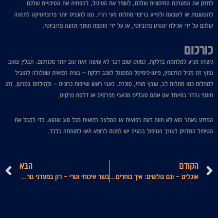
לחזק את המערכת החיסונית שלכם, לשפר את העיכול, להפחית את הסיכויים שלכם
להצטננות או לשפעת ולסייע בריפוי מחלות מעי רגיז. נסו להכניס יותר פרוביוטיקה לתזונה
שלכם על ידי אכילת יוגורט פרוביוטי, או על ידי הוספת תוסף תזונה פרוביוטי.
כורכום
כשזה מגיע למלחמה בדלקת, כמעט שום דבר לא עושה זאת טוב יותר מכורכום. תבלין צהוב
נפוץ זה מכיל כורכומין, פיטו-כימיקל המסוגל לעכב דלקת – בעיה רפואית שעלולה להוביל
למחלות כמו מחלות לב, שבץ מוחי, סוכרת, כאבי ראש ועייפות כרונית – ולהילחם בסרטן. זהו
תוסף נהדר במיוחד אם אתם סובלים מכאבי מפרקים או דלקת פרקים.
המידע באתר הוא לא חוות דעת רפואית או המלצה רפואית מכל סוג שהוא, כדי לקבל את
הטיפול המדויק לצורך הטיפול בבעיה יש לפנות לרופא ו/או למומחה בלבד.
קודם
ה
הקודם
הבא
אוכלים – וגם גולשים: איך בוחרים ספק אינטרנט מומלץ למסעדות?
בשר איכותי וטרי – רק במעדני גורמה!