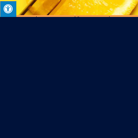
למה טוב ויטמין C? היתרונות שכדאי להכיר
איך למנוע נשירת שיער ולשמור על רעמה בריאה?