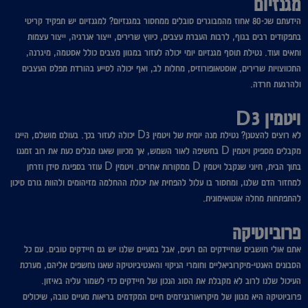
מגנזיום
הידעתם שכ-80 אחוז מהמבוגרים סובלים ממחסור במגנזיום? למגנזיום יש תפקיד קריטי
בתפקודים רבים בגוף, לרבות העברת עצבים, כיווץ שרירים, ייצור אנרגיה, ייצור עצמות
ותאים ועוד. נטילת תוסף מגנזיום יומי יכולה לעזור במגוון מצבים כולל אסטמה, מיגרנה,
התכווצויות שרירים, אוסטאופורוזיס, מחלות לב, ואף יכולה לסייע בהורדת מפלס העצבים
ולהרגעת חרדה.
ויטמין
D3
לא רוצים להצטנן? נטילת מנה יומית של ויטמין D3 יכולה לעזור בכך. בעולם מושלם, היינו
מקבלים מספיק ויטמין D בחשיפה לאור השמש, אך מכיוון שאנו מבלים כעת את רוב זמננו
בתוך הבית, חיוני שנקבל ויטמין D ממקורות אחרים. ויטמין D עוזר בספיגת סידן וזרחן
למחזור הדם שלנו, ומחסור בו עלול להפחית את יכולת ההחלמה מזיהומים ולהוות גורם סיכון
להתפתחות מחלה אוטואימונית.
פרוביוטיקה
אתם אולי חושבים שחיידקים הם רעים, אבל במעיים שלנו יש גם חיידקים טובים. עם כל
הסבונים האנטי-מיקרוביאליים וחומרי הניקוי והאנטיביוטיקה שאנו נחשפים אליהם, מערכת
העיכול שלנו לרוב לא מקבלת את הסוג הנכון של חיידקים כדי לשמור עליה באיזון.
פרוביוטיקה היא מגוון של מיקרואורגניזמים חיים המקדמים בריאות מעיים טובה, שיכולים