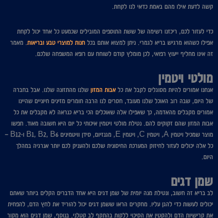
קשה לדעת אילו מהם באמת כדאי לנו לקחת.
כדי לעזור לכם, ריכזנו רשימה של ששת התוספים המובילים שכמעט כל אחד יכול לקחת
אפילו כשהוא מרגיש בריא לגמרי. ניתן למצוא אותם בכל
חנות למוצרי טבע ובריאות
. מאמר
זה אינו מחליף ייעוץ רפואי, לכן מומלץ קודם לשוחח עם רופא המשפחה שלכם.
מולטי ויטמין
אנחנו אמורים להיות מסוגלים לקבל את כל
אבות המזון
שלנו מהתזונה שלנו. אבל בחברה
של היום, שבה רוב האוכל שלנו מעובד, חסרים לנו הרבה חומרים מזינים חיוניים שהיינו
אמורים מקבלים מהאדמה, כך שאפילו אלה שאוכלים הכי בריא כנראה לא מקבלים את כל
אבות המזון שהם זקוקים להם. נטילת מולטי ויטמין איכותי כל יום היא חשובה מאוד. חפשו
מוצר שמכיל ויטמין A, ויטמין C, ויטמין E, מגנזיום, סידן וויטמינים B1, B2, B6 ו-B12 –
כל אלה יכולים לעזור לחיזוק המערכת החיסונית שלכם ולהעניק לכם יותר אנרגיה במהלך
היום.
שמן דגים
לב בריא זה חשוב, ונטילת מנה יומית של שמן דגים היא אחד הדברים הקלים ביותר שאתם
יכולים לעשות כדי להגן עליו. מחקרים הראו ששמן דגים יכול להוריד את לחץ הדם, להפחית
את קרישיות הדם ולהקטין את הסיכוי ללקות בהתקף לב קטלני. בנוסף, שמן דגים הוא מקור