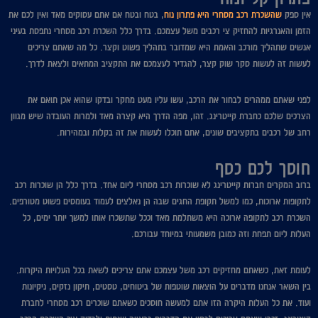
אין ספק
שהשכרת רכב מסחרי היא פתרון נוח
, בטח ובטח אם אתם עסוקים מאד ואין לכם את
הזמן והאנרגיות להחזיק צי רכבים משל עצמכם. בדרך כלל השכרת רכב מסחרי נתפסת בעיני
אנשים שתהליך מורכב והאמת היא שמדובר בתהליך פשוט וקצר. כל מה שאתם צריכים
לעשות זה לעשות סקר שוק קצר, להגדיר לעצמכם את התקציב המתאים ולצאת לדרך.
לפני שאתם ממהרים לבחור את הרכב, עשו עליו מעט מחקר ובדקו שהוא אכן תואם את
הצרכים שלכם כחברת קייטרינג. זהו, מפה הדרך היא קצרה מאד ולמרות העובדה שיש מגוון
רחב של רכבים בתקציבים שונים, אתם תוכלו לעשות את זה בקלות ובמהירות.
חוסך לכם כסף
ברוב המקרים חברות קייטרינג לא שוכרות רכב מסחרי ליום אחד. בדרך כלל הן שוכרות רכב
לתקופות ארוכות, כמו למשל תקופת החגים שבה הן נאלצים לעמוד בעומסים פשוט מטורפים.
השכרת רכב לתקופה ארוכה היא משתלמת מאד וככל שתשכרו אותו למשך יותר ימים, כל
העלות ליום תפחת וזה כמובן משמעותי במיוחד עבורכם.
לעומת זאת, כשאתם מחזיקים רכב משל עצמכם אתם צריכים לשאת בכל העלויות היקרות.
בין השאר אנחנו מדברים על הוצאות שוטפות של ביטוחים, טסטים, תיקון נזקים, ניקיונות
ועוד. את כל העלות היקרה הזו אתם למעשה חוסכים כשאתם שוכרים רכב מסחרי לחברת