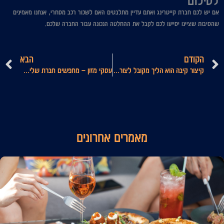
לסיכום
אם יש לכם חברת קייטרינג ואתם עדיין מתלבטים האם לשכור רכב מסחרי, אנחנו מאמינים
שהסיבות שציינו יסייעו לכם לקבל את ההחלטה הנכונה עבור החברה שלכם.
קודם
ה
הקודם
הבא
קיצור קיבה הוא הליך מקובל לצורך הרזיה, אבל כדאי שתדעו מה לעשות כשהעניינים מסתבכים
עסקי מזון – מחפשים חברת שליחויות? הכירו את אתר My delivery
מאמרים אחרונים