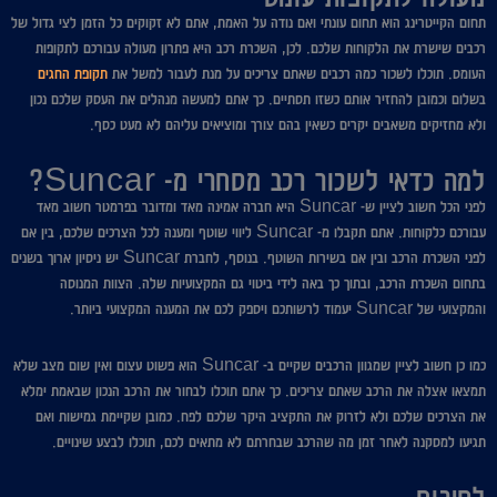
תחום הקייטרינג הוא תחום עונתי ואם נודה על האמת, אתם לא זקוקים כל הזמן לצי גדול של
רכבים שישרת את הלקוחות שלכם. לכן, השכרת רכב היא פתרון מעולה עבורכם לתקופות
העומס. תוכלו לשכור כמה רכבים שאתם צריכים על מנת לעבור למשל את
תקופת החגים
בשלום וכמובן להחזיר אותם כשזו תסתיים. כך אתם למעשה מנהלים את העסק שלכם נכון
ולא מחזיקים משאבים יקרים כשאין בהם צורך ומוציאים עליהם לא מעט כסף.
למה כדאי לשכור רכב מסחרי מ- Suncar?
לפני הכל חשוב לציין ש- Suncar היא חברה אמינה מאד ומדובר בפרמטר חשוב מאד
עבורכם כלקוחות. אתם תקבלו מ- Suncar ליווי שוטף ומענה לכל הצרכים שלכם, בין אם
לפני השכרת הרכב ובין אם בשירות השוטף. בנוסף, לחברת Suncar יש ניסיון ארוך בשנים
בתחום השכרת הרכב, ובתוך כך באה לידי ביטוי גם המקצועיות שלה. הצוות המנוסה
והמקצועי של Suncar יעמוד לרשותכם ויספק לכם את המענה המקצועי ביותר.
כמו כן חשוב לציין שמגוון הרכבים שקיים ב- Suncar הוא פשוט עצום ואין שום מצב שלא
תמצאו אצלה את הרכב שאתם צריכים. כך אתם תוכלו לבחור את הרכב הנכון שבאמת ימלא
את הצרכים שלכם ולא לזרוק את התקציב היקר שלכם לפח. כמובן שקיימת גמישות ואם
תגיעו למסקנה לאחר זמן מה שהרכב שבחרתם לא מתאים לכם, תוכלו לבצע שינויים.