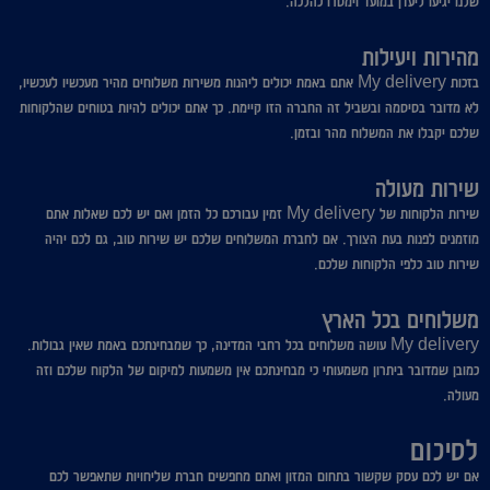
שלנו יגיעו ליעדן במועד וימסרו כהלכה.
מהירות ויעילות
בזכות My delivery אתם באמת יכולים ליהנות משירות משלוחים מהיר מעכשיו לעכשיו,
לא מדובר בסיסמה ובשביל זה החברה הזו קיימת. כך אתם יכולים להיות בטוחים שהלקוחות
שלכם יקבלו את המשלוח מהר ובזמן.
שירות מעולה
שירות הלקוחות של My delivery זמין עבורכם כל הזמן ואם יש לכם שאלות אתם
מוזמנים לפנות בעת הצורך. אם לחברת המשלוחים שלכם יש שירות טוב, גם לכם יהיה
שירות טוב כלפי הלקוחות שלכם.
משלוחים בכל הארץ
My delivery עושה משלוחים בכל רחבי המדינה, כך שמבחינתכם באמת שאין גבולות.
כמובן שמדובר ביתרון משמעותי כי מבחינתכם אין משמעות למיקום של הלקוח שלכם וזה
מעולה.
לסיכום
אם יש לכם עסק שקשור בתחום המזון ואתם מחפשים חברת שליחויות שתאפשר לכם