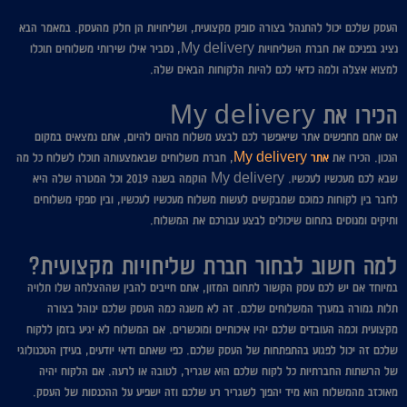
העסק שלכם יכול להתנהל בצורה סופק מקצועית, ושליחויות הן חלק מהעסק. במאמר הבא
נציג בפניכם את חברת השליחויות My delivery, נסביר אילו שירותי משלוחים תוכלו
למצוא אצלה ולמה כדאי לכם להיות הלקוחות הבאים שלה.
הכירו את My delivery
אם אתם מחפשים אתר שיאפשר לכם לבצע משלוח מהיום להיום, אתם נמצאים במקום
הנכון. הכירו את
אתר My delivery
, חברת משלוחים שבאמצעותה תוכלו לשלוח כל מה
שבא לכם מעכשיו לעכשיו. My delivery הוקמה בשנה 2019 וכל המטרה שלה היא
לחבר בין לקוחות כמוכם שמבקשים לעשות משלוח מעכשיו לעכשיו, ובין ספקי משלוחים
ותיקים ומנוסים בתחום שיכולים לבצע עבורכם את המשלוח.
למה חשוב לבחור חברת שליחויות מקצועית?
במיוחד אם יש לכם עסק הקשור לתחום המזון, אתם חייבים להבין שההצלחה שלו תלויה
תלות גמורה במערך המשלוחים שלכם. זה לא משנה כמה העסק שלכם ינוהל בצורה
מקצועית וכמה העובדים שלכם יהיו איכותיים ומוכשרים. אם המשלוח לא יגיע בזמן ללקוח
שלכם זה יכול לפגוע בהתפתחות של העסק שלכם. כפי שאתם ודאי יודעים, בעידן הטכנולוגי
של הרשתות החברתיות כל לקוח שלכם הוא שגריר, לטובה או לרעה. אם הלקוח יהיה
מאוכזב מהמשלוח הוא מיד יהפוך לשגריר רע שלכם וזה ישפיע על ההכנסות של העסק.