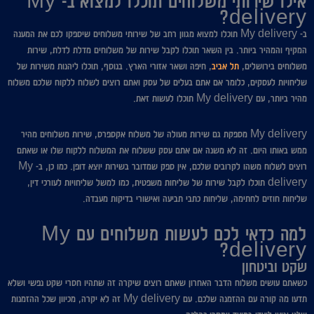
אילו שירותי משלוחים תוכלו למצוא ב- My
delivery?
ב- My delivery תוכלו למצוא מגוון רחב של שירותי משלוחים שיספקו לכם את המענה
המקיף והמהיר ביותר. בין השאר תוכלו לקבל שירות של משלוחים מדלת לדלת, שירות
משלוחים בירושלים,
תל אביב
, חיפה ושאר אזורי הארץ. בנוסף, תוכלו ליהנות משירות של
שליחויות לעסקים, כלומר אם אתם בעלים של עסק ואתם רוצים לשלוח ללקוח שלכם משלוח
מהיר ביותר, עם My delivery תוכלו לעשות זאת.
My delivery מספקת גם שירות מעולה של משלוח אקספרס, שירות משלוחים מהיר
ממש באותו היום. זה לא משנה אם אתם עסק ששלוח את המשלוח ללקוח שלו או שאתם
רוצים לשלוח משהו לקרובים שלכם, אין ספק שמדובר בשירות יוצא דופן. כמו כן, ב- My
delivery תוכלו לקבל שירות של שליחות משפטית, כמו למשל שליחויות לעורכי דין,
שליחות חוזים לחתימה, שליחות כתבי תביעה ואישורי בדיקות מעבדה.
למה כדאי לכם לעשות משלוחים עם My
delivery?
שקט וביטחון
כשאתם עושים משלוח הדבר האחרון שאתם רוצים שיקרה זה שתהיו חסרי שקט נפשי ושלא
תדעו מה קורה עם ההזמנה שלכם. עם My delivery זה לא יקרה, מכיוון שכל ההזמנות