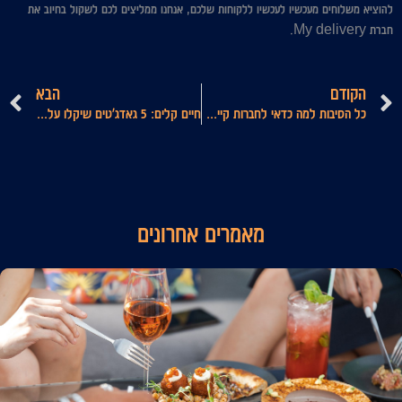
להוציא משלוחים מעכשיו לעכשיו ללקוחות שלכם, אנחנו ממליצים לכם לשקול בחיוב את
חברת My delivery.
קודם
ה
הקודם
הבא
כל הסיבות למה כדאי לחברות קייטרינג לשכור רכב מסחרי מ-Suncar
חיים קלים: 5 גאדג'טים שיקלו על העבודה שלכם במטבח
מאמרים אחרונים